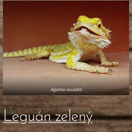
Agama vousatá
Leguán zelený