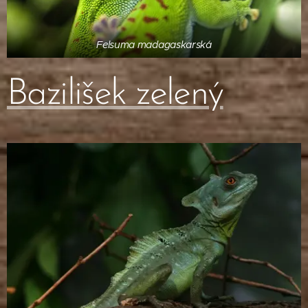
Felsuma madagaskarská
Bazilišek zelený