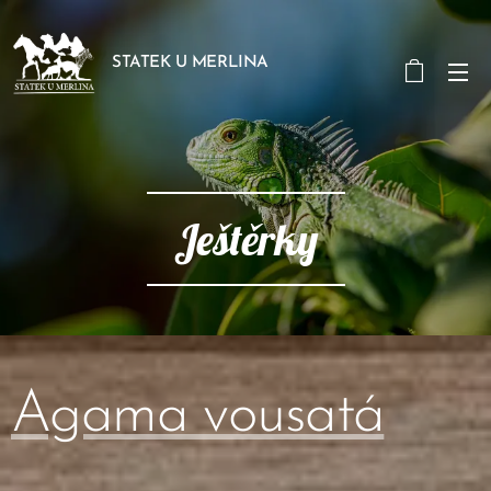
STATEK U MERLINA
Ještěrky
Agama vousatá