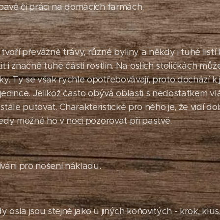
bavě či práci na domácích farmách.
voří převážně trávy, různé byliny a někdy i tuhé listí
it i značně tuhé části rostlin. Na oslích stoličkách m
y. Ty se však rychle opotřebovávají, proto dochází k 
 jedince. Jelikož často obývá oblasti s nedostatkem v
ále putovat. Charakteristické pro něho je, že vidí dob
 tedy možné ho v noci pozorovat při pastvě.
íváni pro nošení nákladu.
 osla jsou stejně jako u jiných koňovitých - krok, klus,