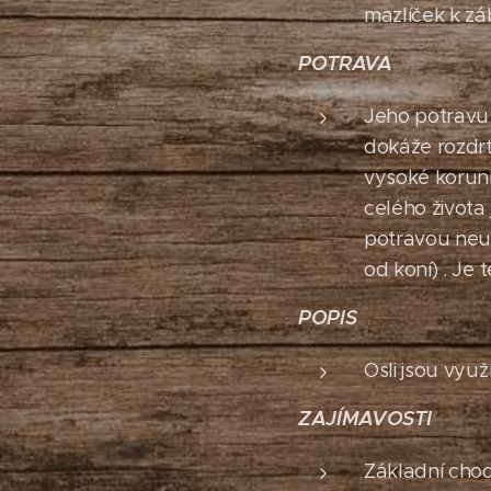
mazlíček k zá
POTRAVA
Jeho potravu t
dokáže rozdrt
vysoké korunk
celého života
potravou neust
od koní) . Je
POPIS
Osli jsou využ
ZAJÍMAVOSTI
Základní chody