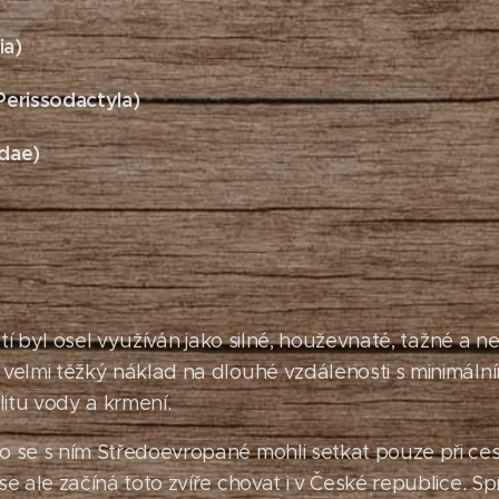
ia)
Perissodactyla)
idae)
letí byl osel využíván jako silné, houževnaté, tažné a n
velmi těžký náklad na dlouhé vzdálenosti s minimáln
litu vody a krmení.
 se s ním Středoevropané mohli setkat pouze při ces
e ale začíná toto zvíře chovat i v České republice. Sp