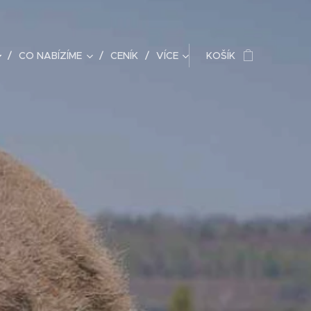
CO NABÍZÍME
CENÍK
VÍCE
KOŠÍK