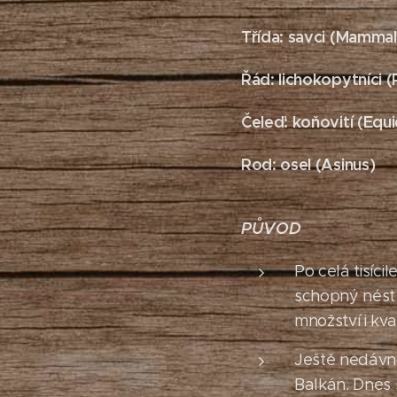
Třída: savci (Mammal
Řád: lichokopytníci (
Čeleď: koňovití (Equ
Rod: osel (Asinus)
PŮVOD
Po celá tisíci
schopný nést 
množství i kva
Ještě nedávno
Balkán. Dnes s