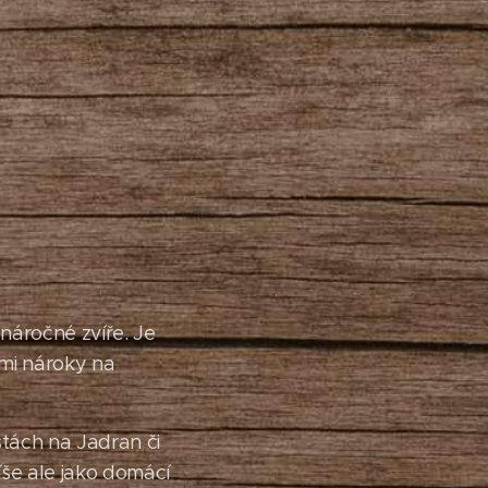
enáročné zvíře. Je
ími nároky na
tách na Jadran či
íše ale jako domácí