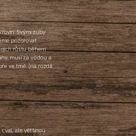
 křovin. Svými zuby
ůžeme pozorovat
jejich růstu během
láhy, musí za vodou a
ře ve tmě. (na rozdíl
 cval, ale většinou