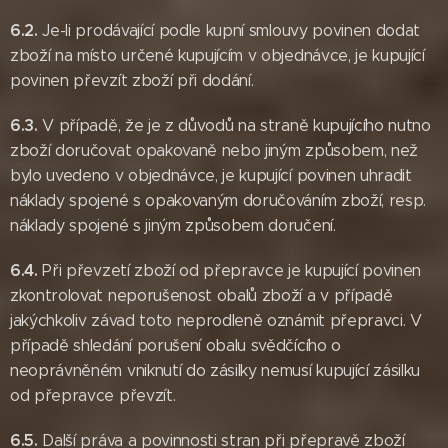
6.2.
Je-li prodávající podle kupní smlouvy povinen dodat
zboží na místo určené kupujícím v objednávce, je kupující
povinen převzít zboží při dodání.
6.3.
V případě, že je z důvodů na straně kupujícího nutno
zboží doručovat opakovaně nebo jiným způsobem, než
bylo uvedeno v objednávce, je kupující povinen uhradit
náklady spojené s opakovaným doručováním zboží, resp.
náklady spojené s jiným způsobem doručení.
6.4.
Při převzetí zboží od přepravce je kupující povinen
zkontrolovat neporušenost obalů zboží a v případě
jakýchkoliv závad toto neprodleně oznámit přepravci. V
případě shledání porušení obalu svědčícího o
neoprávněném vniknutí do zásilky nemusí kupující zásilku
od přepravce převzít.
6.5.
Další práva a povinnosti stran při přepravě zboží