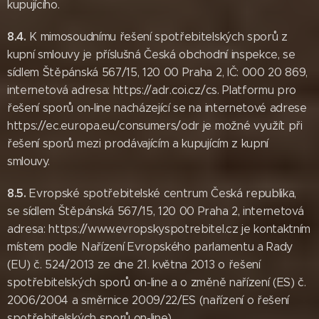
kupujícího.
8.4.
K mimosoudnímu řešení spotřebitelských sporů z
kupní smlouvy je příslušná Česká obchodní inspekce, se
sídlem Štěpánská 567/15, 120 00 Praha 2, IČ: 000 20 869,
internetová adresa: https://adr.coi.cz/cs. Platformu pro
řešení sporů on-line nacházející se na internetové adrese
https://ec.europa.eu/consumers/odr je možné využít při
řešení sporů mezi prodávajícím a kupujícím z kupní
smlouvy.
8.5.
Evropské spotřebitelské centrum Česká republika,
se sídlem Štěpánská 567/15, 120 00 Praha 2, internetová
adresa: https://www.evropskyspotrebitel.cz je kontaktním
místem podle Nařízení Evropského parlamentu a Rady
(EU) č. 524/2013 ze dne 21. května 2013 o řešení
spotřebitelských sporů on-line a o změně nařízení (ES) č.
2006/2004 a směrnice 2009/22/ES (nařízení o řešení
spotřebitelských sporů on-line).