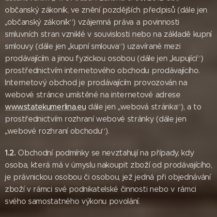
občanský zákoník, ve znění pozdějších předpisů (dále jen
„občanský zákoník“) vzájemná práva a povinnosti
smluvních stran vzniklé v souvislosti nebo na základě kupní
smlouvy (dále jen „kupní smlouva“) uzavírané mezi
prodávajícím a jinou fyzickou osobou (dále jen „kupující“)
prostřednictvím internetového obchodu prodávajícího.
Internetový obchod je prodávajícím provozován na
webové stránce umístěné na internetové adrese
www.statekumerlina.eu
dále jen „webová stránka“), a to
prostřednictvím rozhraní webové stránky (dále jen
„webové rozhraní obchodu“).
1.2.
Obchodní podmínky se nevztahují na případy, kdy
osoba, která má v úmyslu nakoupit zboží od prodávajícího,
je právnickou osobou či osobou, jež jedná při objednávání
zboží v rámci své podnikatelské činnosti nebo v rámci
svého samostatného výkonu povolání.