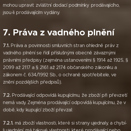
mohou upravit zvláštní dodací podmínky prodávajícího,
jsou-li prodávajícím vydány.
7. Práva z vadného plnění
7.1.
Práva a povinnosti smluvních stran ohledně práv z
vadného plnění se řídí příslušnými obecně závaznými
právními předpisy (zejména ustanoveními § 1914 až 1925, §
2099 až 2117 a § 2161 až 2174 občanského zákoníku a
zákonem č. 634/1992 Sb., o ochraně spotřebitele, ve
znění pozdějších předpisů).
7.2.
Prodávající odpovídá kupujícímu, že zboží při převzetí
nemá vady. Zejména prodávající odpovídá kupujícímu, že v
době, kdy kupující zboží převzal:
7.2.1.
má zboží vlastnosti, které si strany ujednaly, a chybí-
li ujednání, má takové vlastnosti, které prodávající nebo