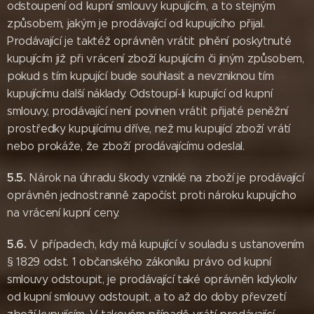
odstoupení od kupní smlouvy kupujícím, a to stejným
způsobem, jakým je prodávající od kupujícího přijal.
Prodávající je taktéž oprávněn vrátit plnění poskytnuté
kupujícím již při vrácení zboží kupujícím či jiným způsobem,
pokud s tím kupující bude souhlasit a nevzniknou tím
kupujícímu další náklady. Odstoupí-li kupující od kupní
smlouvy, prodávající není povinen vrátit přijaté peněžní
prostředky kupujícímu dříve, než mu kupující zboží vrátí
nebo prokáže, že zboží prodávajícímu odeslal.
5.5.
Nárok na úhradu škody vzniklé na zboží je prodávající
oprávněn jednostranně započíst proti nároku kupujícího
na vrácení kupní ceny.
5.6.
V případech, kdy má kupující v souladu s ustanovením
§ 1829 odst. 1 občanského zákoníku právo od kupní
smlouvy odstoupit, je prodávající také oprávněn kdykoliv
od kupní smlouvy odstoupit, a to až do doby převzetí