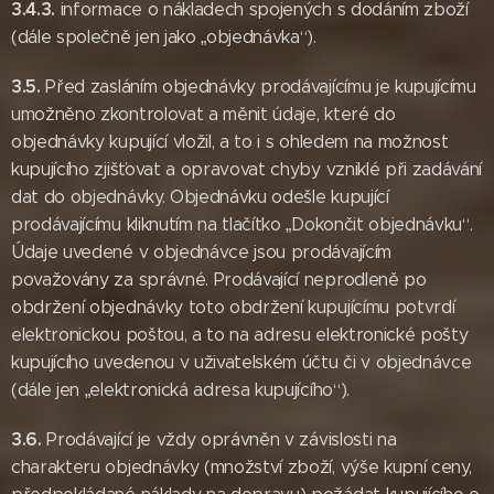
3.4.3.
informace o nákladech spojených s dodáním zboží
(dále společně jen jako „objednávka“).
3.5.
Před zasláním objednávky prodávajícímu je kupujícímu
umožněno zkontrolovat a měnit údaje, které do
objednávky kupující vložil, a to i s ohledem na možnost
kupujícího zjišťovat a opravovat chyby vzniklé při zadávání
dat do objednávky. Objednávku odešle kupující
prodávajícímu kliknutím na tlačítko „Dokončit objednávku“.
Údaje uvedené v objednávce jsou prodávajícím
považovány za správné. Prodávající neprodleně po
obdržení objednávky toto obdržení kupujícímu potvrdí
elektronickou poštou, a to na adresu elektronické pošty
kupujícího uvedenou v uživatelském účtu či v objednávce
(dále jen „elektronická adresa kupujícího“).
3.6.
Prodávající je vždy oprávněn v závislosti na
charakteru objednávky (množství zboží, výše kupní ceny,