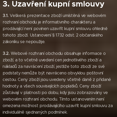
3. Uzavření kupní smlouvy
3.1.
Veškerá prezentace zboží umístěná ve webovém
rozhraní obchodu je informativního charakteru a
prodávající není povinen uzavřít kupní smlouvu ohledně
tohoto zboží. Ustanovení § 1732 odst. 2 občanského
zákoníku se nepoužije.
3.2.
Webové rozhraní obchodu obsahuje informace o
zboží, a to včetně uvedení cen jednotlivého zboží a
nákladů za navrácení zboží, jestliže toto zboží ze své
podstaty nemůže být navráceno obvyklou poštovní
cestou. Ceny zboží jsou uvedeny včetně daně z přidané
hodnoty a všech souvisejících poplatků. Ceny zboží
zůstávají v platnosti po dobu, kdy jsou zobrazovány ve
webovém rozhraní obchodu. Tímto ustanovením není
omezena možnost prodávajícího uzavřít kupní smlouvu za
individuálně sjednaných podmínek.