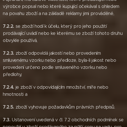
výrobce popsal nebo které kupující očekával s ohledem
na povahu zboží a na základě reklamy jimi prováděné,
7.2.2.
se zboží hodí k účelu, který pro jeho použití
prodávající uvádí nebo ke kterému se zboží tohoto druhu
obvykle používá,
7.2.3.
zboží odpovídá jakostí nebo provedením
smluvenému vzorku nebo předloze, byla-li jakost nebo
provedení určeno podle smluveného vzorku nebo
předlohy,
7.2.4.
je zboží v odpovídajícím množství, míře nebo
hmotnosti a
7.2.5.
zboží vyhovuje požadavkům právních předpisů.
7.3.
Ustanovení uvedená v čl. 7.2 obchodních podmínek se
nepoužijí u zboží prodávaného za nižší cenu na vadu, pro