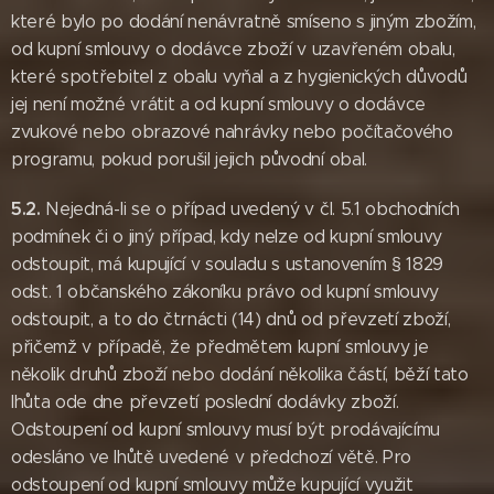
které bylo po dodání nenávratně smíseno s jiným zbožím,
od kupní smlouvy o dodávce zboží v uzavřeném obalu,
které spotřebitel z obalu vyňal a z hygienických důvodů
jej není možné vrátit a od kupní smlouvy o dodávce
zvukové nebo obrazové nahrávky nebo počítačového
programu, pokud porušil jejich původní obal.
5.2.
Nejedná-li se o případ uvedený v čl. 5.1 obchodních
podmínek či o jiný případ, kdy nelze od kupní smlouvy
odstoupit, má kupující v souladu s ustanovením § 1829
odst. 1 občanského zákoníku právo od kupní smlouvy
odstoupit, a to do čtrnácti (14) dnů od převzetí zboží,
přičemž v případě, že předmětem kupní smlouvy je
několik druhů zboží nebo dodání několika částí, běží tato
lhůta ode dne převzetí poslední dodávky zboží.
Odstoupení od kupní smlouvy musí být prodávajícímu
odesláno ve lhůtě uvedené v předchozí větě. Pro
odstoupení od kupní smlouvy může kupující využit