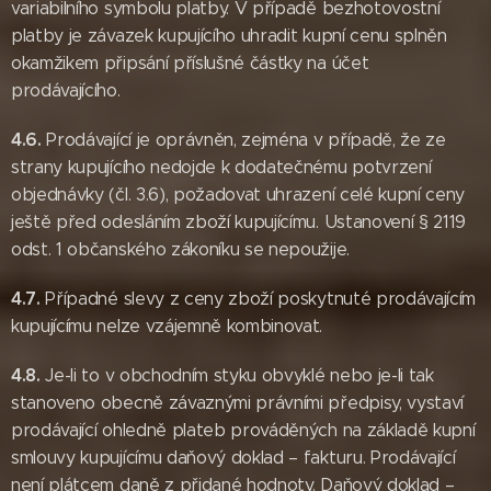
variabilního symbolu platby. V případě bezhotovostní
platby je závazek kupujícího uhradit kupní cenu splněn
okamžikem připsání příslušné částky na účet
prodávajícího.
4.6.
Prodávající je oprávněn, zejména v případě, že ze
strany kupujícího nedojde k dodatečnému potvrzení
objednávky (čl. 3.6), požadovat uhrazení celé kupní ceny
ještě před odesláním zboží kupujícímu. Ustanovení § 2119
odst. 1 občanského zákoníku se nepoužije.
4.7.
Případné slevy z ceny zboží poskytnuté prodávajícím
kupujícímu nelze vzájemně kombinovat.
4.8.
Je-li to v obchodním styku obvyklé nebo je-li tak
stanoveno obecně závaznými právními předpisy, vystaví
prodávající ohledně plateb prováděných na základě kupní
smlouvy kupujícímu daňový doklad – fakturu. Prodávající
není plátcem daně z přidané hodnoty. Daňový doklad –