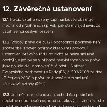
12. Závěrečná ustanovení
12.1.
Pokud vztah založený kupní smlouvou obsahuje
mezinárodní (zahraniční) prvek, pak strany sjednávají, že
vztah se řídí českým právem.
12.2.
Volbou práva dle čl. 12.1 obchodních podmínek není
spotřebitel zbaven ochrany, kterou mu poskytují
ustanovení právního řádu, od nichž se nelze smluvně
odchýlit, a jež by se v případě neexistence volby práva
jinak použila dle ustanovení čl. 6 odst. 1 Nařízení
Evropského parlamentu a Rady (ES) č. 593/2008 ze dne
17. června 2008 o právu rozhodném pro smluvní
závazkové vztahy (Řím I).
12.3.
Je-li některé ustanovení obchodních podmínek
neplatné nebo neúčinné, nebo se takovým stane, namísto
neplatných ustanovení nastoupí ustanovení, jehož smysl