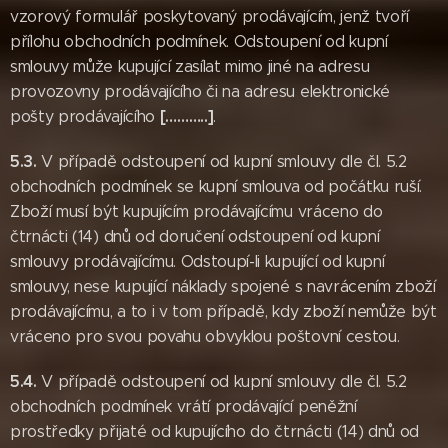
vzorový formulář poskytovaný prodávajícím, jenž tvoří
přílohu obchodních podmínek. Odstoupení od kupní
smlouvy může kupující zasílat mimo jiné na adresu
provozovny prodávajícího či na adresu elektronické
[………..]
pošty prodávajícího
.
5.3.
V případě odstoupení od kupní smlouvy dle čl. 5.2
obchodních podmínek se kupní smlouva od počátku ruší.
Zboží musí být kupujícím prodávajícímu vráceno do
čtrnácti (14) dnů od doručení odstoupení od kupní
smlouvy prodávajícímu. Odstoupí-li kupující od kupní
smlouvy, nese kupující náklady spojené s navrácením zboží
prodávajícímu, a to i v tom případě, kdy zboží nemůže být
vráceno pro svou povahu obvyklou poštovní cestou.
5.4.
V případě odstoupení od kupní smlouvy dle čl. 5.2
obchodních podmínek vrátí prodávající peněžní
prostředky přijaté od kupujícího do čtrnácti (14) dnů od