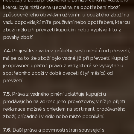
kterou byla nižší cena ujednána, na opotřebení zboží
způsobené jeho obvyklým užíváním, u použitého zboží na
vadu odpovídající míře používání nebo opotřebení, kterou
zboží mělo při převzetí kupujícím, nebo vyplývá-li to z
povahy zboží.
7.4.
Projeví-li se vada v průběhu šesti měsíců od převzetí,
má se za to, že zboží bylo vadné již při převzetí. Kupující
je oprávněn uplatnit právo z vady, která se vyskytne u
spotřebního zboží v době dvaceti čtyř měsíců od
převzetí.
7.5.
Práva z vadného plnění uplatňuje kupující u
prodávajícího na adrese jeho provozovny, v níž je přijetí
reklamace možné s ohledem na sortiment prodávaného
zboží, případně i v sídle nebo místě podnikání.
7.6.
Další práva a povinnosti stran související s