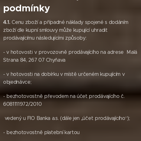
podmínky
4.1.
Cenu zboží a případné náklady spojené s dodáním
zboží dle kupní smlouvy může kupující uhradit
prodávajícímu následujícími způsoby:
- v hotovosti v provozovně prodávajícího na adrese Malá
Strana 84, 267 07 Chyňava
- v hotovosti na dobírku v místě určeném kupujícím v
objednávce;
- bezhotovostně převodem na účet prodávajícího č.
6081111972/2010
vedený u FIO Banka a.s. (dále jen „účet prodávajícího“);
- bezhotovostně platební kartou