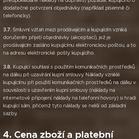
předpokládané náklady na dopravu) požádat kupujícího o
dodatečné potvrzení objednávky (například písemně či
telefonicky).
3.7.
Smluvní vztah mezi prodávajícím a kupujícím vzniká
doručením přijetí objednávky (akceptací), jež je
prodávajícím zasláno kupujícímu elektronickou poštou, a to
na adresu elektronické pošty kupujícího.
3.8.
Kupující souhlasí s použitím komunikačních prostředků
na dálku při uzavírání kupní smlouvy. Náklady vzniklé
kupujícímu při použití komunikačních prostředků na dálku v
souvislosti s uzavřením kupní smlouvy (náklady na
internetové připojení, náklady na telefonní hovory) si hradí
kupující sám, přičemž tyto náklady se neliší od základní
sazby.
4. Cena zboží a platební