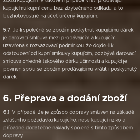
zboží kupujícím. V takovém případě vrátí prodávající
kupujícímu kupní cenu bez zbytečného odkladu, a to
bezhotovostně na účet určený kupujícím.
5.7.
Je-li společně se zbožím poskytnut kupujícímu dárek,
je darovací smlouva mezi prodávajícím a kupujícím
uzavřena s rozvazovací podmínkou, že dojde-li k
odstoupení od kupní smlouvy kupujícím, pozbývá darovací
smlouva ohledně takového dárku účinnosti a kupující je
povinen spolu se zbožím prodávajícímu vrátit i poskytnutý
dárek.
6. Přeprava a dodání zboží
6.1.
V případě, že je způsob dopravy smluven na základě
zvláštního požadavku kupujícího, nese kupující riziko a
případné dodatečné náklady spojené s tímto způsobem
dopravy.