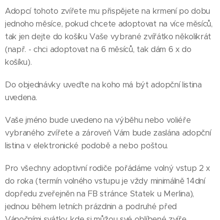
Adopcí tohoto zvířete mu přispějete na krmení po dobu
jednoho měsíce, pokud chcete adoptovat na více měsíců,
tak jen dejte do košíku Vaše vybrané zvířátko několikrát
(např. - chci adoptovat na 6 měsíců, tak dám 6 x do
košíku).
Do objednávky uveďte na koho má být adopční listina
uvedena.
Vaše jméno bude uvedeno na výběhu nebo voliéře
vybraného zvířete a zároveň Vám bude zaslána adopční
listina v elektronické podobě a nebo poštou.
Pro všechny adoptivní rodiče pořádáme volný vstup 2 x
do roka (termín volného vstupu je vždy minimálně 14dní
dopředu zveřejněn na FB stránce Statek u Merlina),
jednou během letních prázdnin a podruhé před
Vánočními svátky, kde si můžou své oblíbené zvíře