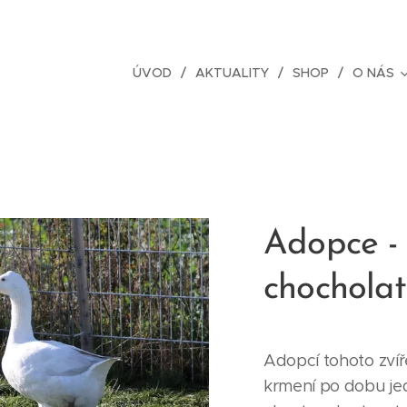
ÚVOD
AKTUALITY
SHOP
O NÁS
Adopce -
chochola
Adopcí tohoto zvíř
krmení po dobu je