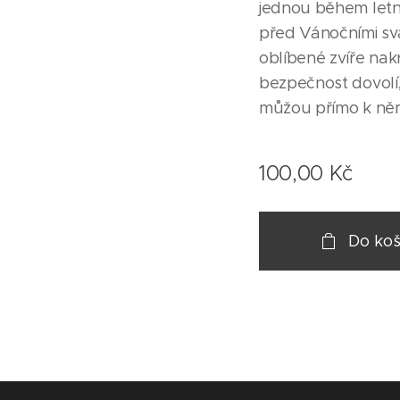
jednou během letn
před Vánočními sv
oblíbené zvíře nak
bezpečnost dovolí,
můžou přímo k ně
100,00
Kč
Do koš