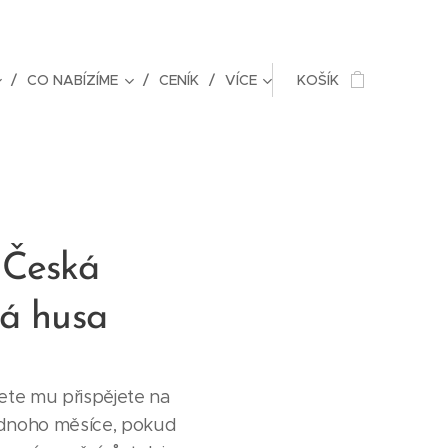
CO NABÍZÍME
CENÍK
VÍCE
KOŠÍK
 Česká
tá husa
ete mu přispějete na
dnoho měsíce, pokud