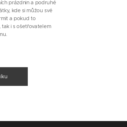
ích prázdnin a podruhé
átky, kde si můžou své
rmit a pokud to
 tak i s ošetřovatelem
mu.
íku