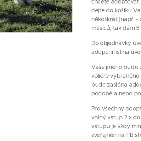
chcete adoptovat n
dejte do košíku Va
několikrát (např. -
měsíců, tak dám 6 
Do objednávky uv
adopční listina uv
Vaše jméno bude 
voliéře vybraného
bude zaslána adopč
podobě a nebo po
Pro všechny adopt
volný vstup 2 x do
vstupu je vždy mi
zveřejněn na FB st