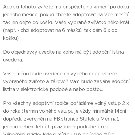
Adopcí tohoto zvířete mu přispějete na krmení po dobu
jednoho měsíce, pokud chcete adoptovat na více měsíců,
tak jen dejte do košíku Vaše vybrané zvířátko několikrát
(např. - chci adoptovat na 6 měsíců, tak dám 6 x do
košíku).
Do objednávky uveďte na koho má být adopční listina
uvedena.
Vaše jméno bude uvedeno na výběhu nebo voliéře
vybraného zvířete a zároveň Vám bude zaslána adopční
listina v elektronické podobě a nebo poštou.
Pro všechny adoptivní rodiče pořádáme volný vstup 2 x
do roka (termín volného vstupu je vždy minimálně 14dní
dopředu zveřejněn na FB stránce Statek u Merlina),
jednou během letních prázdnin a podruhé před
Vánočními svátky, kde si můžou své oblíbené zvíře