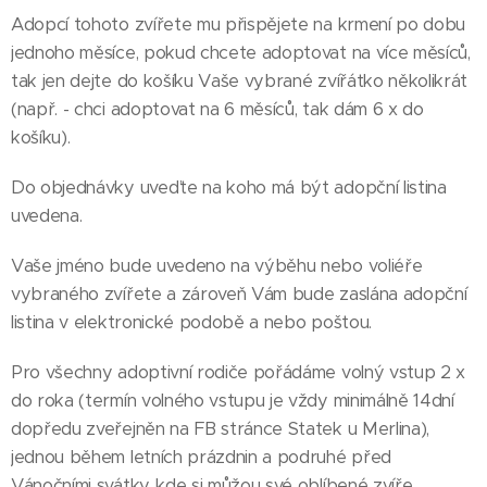
Adopcí tohoto zvířete mu přispějete na krmení po dobu
jednoho měsíce, pokud chcete adoptovat na více měsíců,
tak jen dejte do košíku Vaše vybrané zvířátko několikrát
(např. - chci adoptovat na 6 měsíců, tak dám 6 x do
košíku).
Do objednávky uveďte na koho má být adopční listina
uvedena.
Vaše jméno bude uvedeno na výběhu nebo voliéře
vybraného zvířete a zároveň Vám bude zaslána adopční
listina v elektronické podobě a nebo poštou.
Pro všechny adoptivní rodiče pořádáme volný vstup 2 x
do roka (termín volného vstupu je vždy minimálně 14dní
dopředu zveřejněn na FB stránce Statek u Merlina),
jednou během letních prázdnin a podruhé před
Vánočními svátky, kde si můžou své oblíbené zvíře